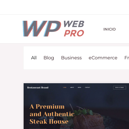
Ir
al
contenido
INICIO
All
Blog
Business
eCommerce
F