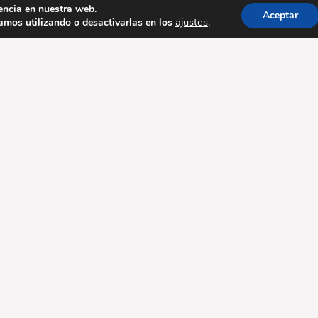
encia en nuestra web.
Aceptar
ajustes
.
mos utilizando o desactivarlas en los
Fast Food Restaurant